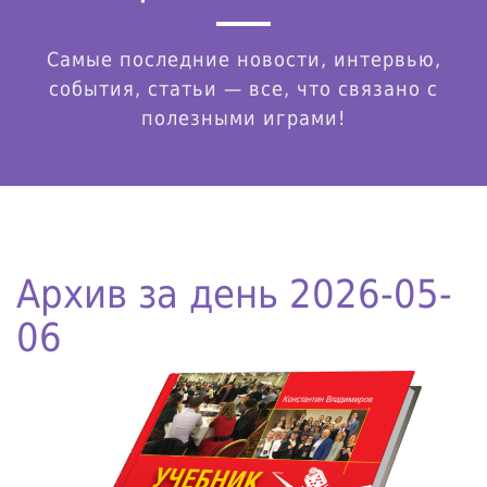
Самые последние новости, интервью,
события, статьи — все, что связано с
полезными играми!
Архив за день 2026-05-
06