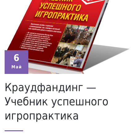
6
Май
Краудфандинг —
Учебник успешного
игропрактика