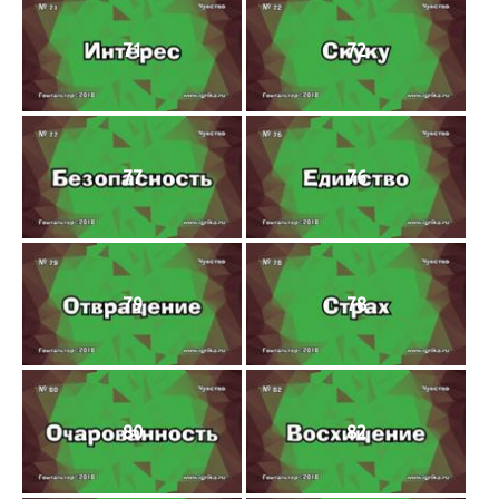
71
72
77
76
79
78
80
82