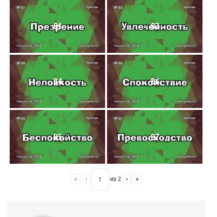
81
83
84
86
85
87
«
‹
из
2
›
»