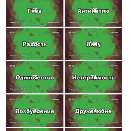
68
108
67
106
75
74
70
73