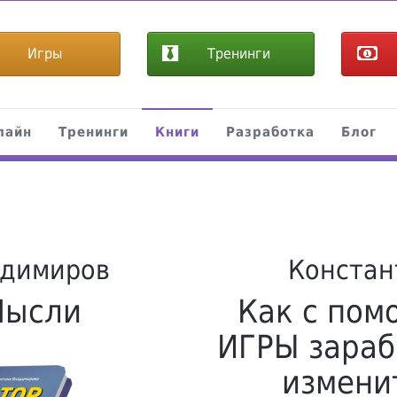
Игры
Тренинги
лайн
Тренинги
Книги
Разработка
Блог
адимиров
Констан
Мысли
Как с пом
ИГРЫ зараб
измени