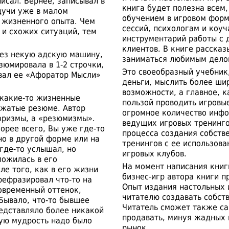
исал. Вернее, записывал в
книга будет полезна всем,
дучи уже в малом
обучением в игровом форм
я жизненного опыта. Чем
сессий, психологам и коу
 и схожих ситуаций, тем
инструментарий работы с 
клиентов. В книге рассказ
рез некую адскую машину,
заниматься любимым делом
зюмировала в 1-2 строчки,
Это своеобразный учебник
звал ее «Афоратор Мысли»
деньги, мыслить более шир
возможности, а главное, к
 какие-то жизненные
пользой проводить игровые
 сжатые резюме. Автор
огромное количество инфо
форизмы, а «резюмизмы».
ведущих игровых тренинго
орее всего, Вы уже где-то
процесса создания собств
но в другой форме или на
тренингов с ее использов
где-то услышал, но
игровых клубов.
ложилась в его
На момент написания кни
ле того, как в его жизни
бизнес-игр автора книги п
рефразировал что-то на
Опыт издания настольных 
овременный оттенок,
читателю создавать собст
Бывало, что-то бывшее
Читатель сможет также са
едставляло более никакой
продавать, минуя жадных 
рую мудрость надо было
рынок.