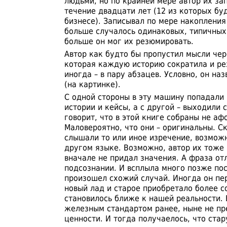
людьми, но по крайней мере автор их зап
течение двадцати лет (12 из которых бу
бизнесе). Записывал по мере накоплени
больше случалось одинаковых, типичных
больше он мог их резюмировать.
Автор как будто бы пропустил мысли че
которая каждую историю сократила и ре
иногда – в пару абзацев. Условно, он на
(на картинке).
С одной стороны в эту машину попадали
истории и кейсы, а с другой – выходили
говорит, что в этой книге собраны не а
Маловероятно, что они – оригинальны. Ск
слышали то или иное изречение, возмож
другом языке. Возможно, автор их тоже 
вначале не придал значения. А фраза от
подсознании. И всплыла много позже пос
произошел схожий случай. Иногда он пе
новый лад и старое приобретало более с
становилось ближе к нашей реальности. 
железным стандартом ранее, ныне не пр
ценности. И тогда получаелось, что ста