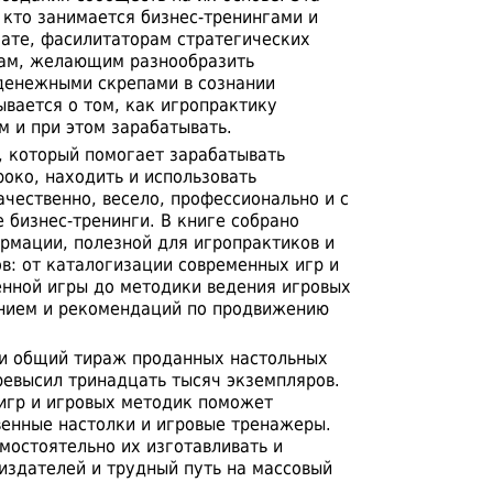
 кто занимается бизнес-тренингами и
ате, фасилитаторам стратегических
чам, желающим разнообразить
денежными скрепами в сознании
ывается о том, как игропрактику
 и при этом зарабатывать.
, который помогает зарабатывать
око, находить и использовать
ачественно, весело, профессионально и с
 бизнес-тренинги. В книге собрано
рмации, полезной для игропрактиков и
в: от каталогизации современных игр и
енной игры до методики ведения игровых
анием и рекомендаций по продвижению
ги общий тираж проданных настольных
ревысил тринадцать тысяч экземпляров.
игр и игровых методик поможет
венные настолки и игровые тренажеры.
мостоятельно их изготавливать и
издателей и трудный путь на массовый