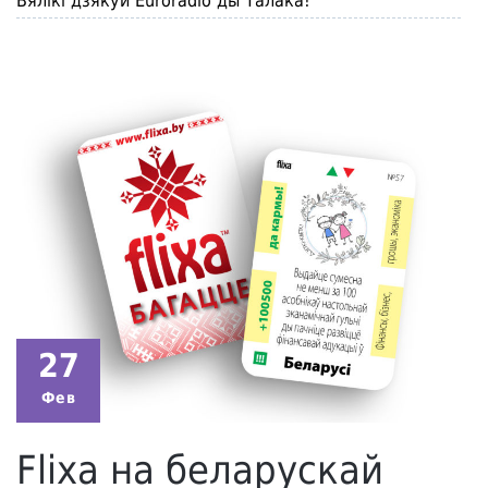
Вялікі дзякуй Euroradio ды Талака!
27
Фев
Flixa на беларускай