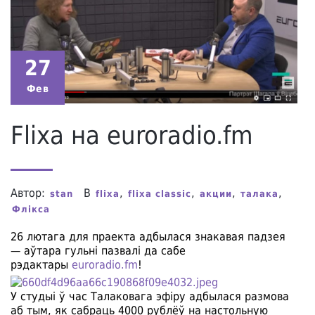
27
Фев
Flixa на euroradio.fm
Автор:
В
,
,
,
,
stan
flixa
flixa classic
акции
талака
Флікса
26 лютага для праекта адбылася знакавая падзея
— аўтара гульні пазвалі да сабе
рэдактары
euroradio.fm
!
У студыі ў час Талаковага эфіру адбылася размова
аб тым, як сабраць 4000 рублёў на настольную