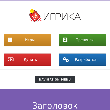
Игры
Тренинги
Купить
Разработка
TOGGLE
NAVIGATION MENU
NAVIGATION
Заголовок