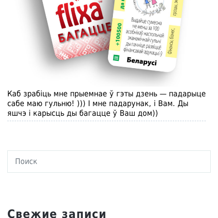
Каб зрабiць мне прыемнае ў гэты дзень — падарыце
сабе маю гульню! ))) I мне падарунак, i Вам. Ды
яшчэ i карысць ды багацце ў Ваш дом))
Свежие записи