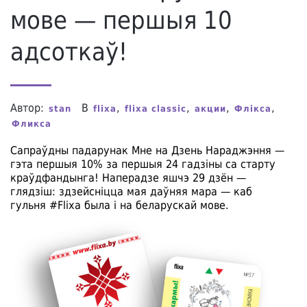
мове — першыя 10
адсоткаў!
Автор:
В
,
,
,
,
stan
flixa
flixa classic
акции
Флікса
Фликса
Сапраўдны падарунак Мне на Дзень Нараджэння —
гэта першыя 10% за першыя 24 гадзiны са старту
краўдфандынга! Наперадзе яшчэ 29 дзён —
глядзiш: здзейснiцца мая даўняя мара — каб
гульня #Flixa была i на беларускай мове.