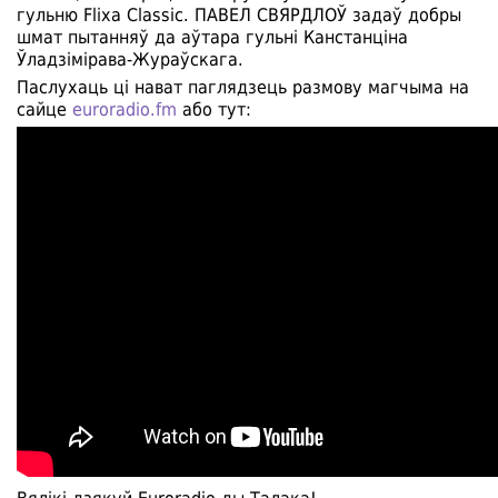
гульню Flixa Classic. ПАВЕЛ СВЯРДЛОЎ задаў добры
шмат пытанняў да аўтара гульні Канстанціна
Ўладзімірава-Жураўскага.
Паслухаць ці нават паглядзець размову магчыма на
сайце
euroradio.fm
або тут: