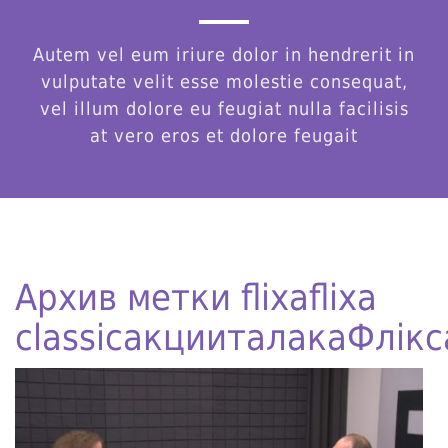
Autem vel eum iriure dolor in hendrerit in
vulputate velit esse molestie consequat,
vel illum dolore eu feugiat nulla facilisis
at vero eros et dolore feugait
Архив метки
flixa
flixa
classic
акции
талака
Флікс