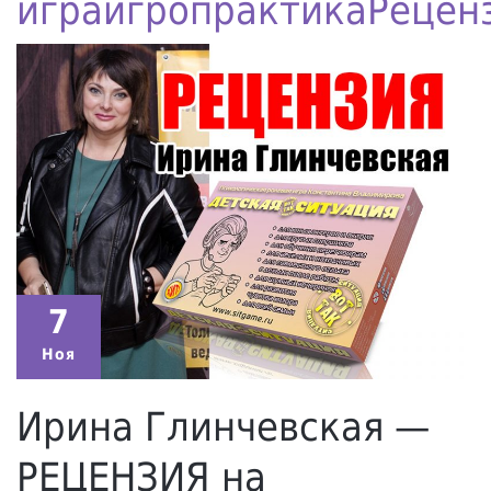
игра
игропрактика
Рецен
7
Ноя
Ирина Глинчевская —
РЕЦЕНЗИЯ на